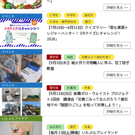
～」
詳細を見る >>
小学生
中学生
高校生
イベント
大学生・専門学校生
親子
【7月18日～8月31日】クイズラリー「君も資源ト
レジャーハンター！３Rクイズにチャレンジ！
2026」
詳細を見る >>
イベント
受付中
抽選
18歳以上※高校生除く
【9月3日(木)】総火作り刃物職人に学ぶ、包丁研ぎ
教室
詳細を見る >>
イベント
受付前
先着順
全員
【9月13日(日)】板橋ゼロ・ウェイスト プロジェク
ト1回目 講演会「災害ごみってなんだろう？被災
地での『超困りごと』を知って対策しよう！」
詳細を見る >>
いたぷらアイデア
当日受付
親子
全員
【毎月２回(土)開催】いたぷらプレイランド