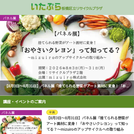
パネル展
講座・イベント情報
コミュニティ活動
リユース品販売
施設のご案内
不用品の受入
屋上
家具の受入
「いたぷらショップ」
講演会
コンポスト
多目的室ご予
3階 多目的室/処理ゾーン
衣類・雑貨類の受け入れ
講座／ワークショップ
グリーンカーテン
処理ゾーン見
2階 ラウンジフロア
拠点回収
イベント
1階 リユース品販売
いたぷらプレイランド
【8月3日～8月31日】パネル展「捨てられる野菜がアート画材に変身！「お...
地下 シャワー/ロッカー室
パネル展
講座・イベントのご案内
出張講座のご案内
パネル展
全員
【8月3日～8月31日】パネル展「捨てられる野菜が
終了した企画
アート画材に変身！「おやさいクレヨン」って知っ
てる？～mizuiroのアップサイクルへの取り組み