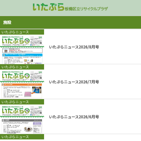
講座・イベント情報
コミュニティ活動
リユース品販売
施設のご案内
不用品の受入
施設
いたぷらニュース
屋上
家具の受入
「いたぷらショップ」
講演会
コンポスト
多目的室ご予
いたぷらニュース2026/8月号
3階 多目的室/処理ゾーン
衣類・雑貨類の受け入れ
講座／ワークショップ
グリーンカーテン
処理ゾーン見
2階 ラウンジフロア
拠点回収
イベント
いたぷらニュース
1階 リユース品販売
いたぷらプレイランド
いたぷらニュース2026/7月号
地下 シャワー/ロッカー室
パネル展
いたぷらニュース
出張講座のご案内
いたぷらニュース2026/6月号
終了した企画
いたぷらニュース