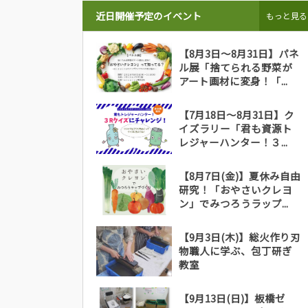
近日開催予定のイベント
もっと見る
【8月3日～8月31日】パネ
ル展「捨てられる野菜が
アート画材に変身！「...
【7月18日～8月31日】ク
イズラリー「君も資源ト
レジャーハンター！３...
【8月7日(金)】夏休み自由
研究！「おやさいクレヨ
ン」でみつろうラップ...
【9月3日(木)】総火作り刃
物職人に学ぶ、包丁研ぎ
教室
【9月13日(日)】板橋ゼ