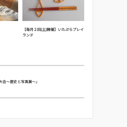
ト
実施済みのイベント
実施済みのイ
【毎月２回(土)開催】いたぷらプレイ
【7月11日(土)】紙リ
ランド
火大会～歴史と写真展～」