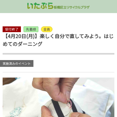
講座・イベント情報
コミュニティ活動
リユース品販売
施設のご案内
不用品の受入
受付終了
先着順
全員
屋上
家具の受入
「いたぷらショップ」
講演会
コンポスト
多目的室ご予
【4月20日(月)】楽しく自分で直してみよう。はじ
3階 多目的室/処理ゾーン
衣類・雑貨類の受け入れ
講座／ワークショップ
グリーンカーテン
処理ゾーン見
めてのダーニング
2階 ラウンジフロア
拠点回収
イベント
実施済みのイベント
1階 リユース品販売
いたぷらプレイランド
地下 シャワー/ロッカー室
パネル展
出張講座のご案内
終了した企画