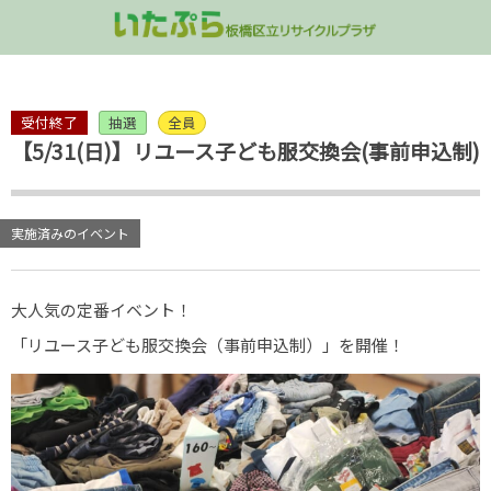
講座・イベント情報
コミュニティ活動
リユース品販売
施設のご案内
不用品の受入
受付終了
抽選
全員
屋上
家具の受入
「いたぷらショップ」
講演会
コンポスト
多目的室ご予
【5/31(日)】リユース子ども服交換会(事前申込制)
3階 多目的室/処理ゾーン
衣類・雑貨類の受け入れ
講座／ワークショップ
グリーンカーテン
処理ゾーン見
2階 ラウンジフロア
拠点回収
イベント
実施済みのイベント
1階 リユース品販売
いたぷらプレイランド
大人気の定番イベント！
地下 シャワー/ロッカー室
パネル展
「リユース子ども服交換会（事前申込制）」を開催！
出張講座のご案内
終了した企画