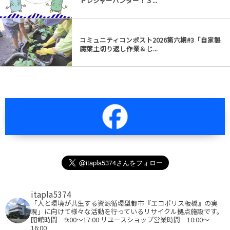
トレジャーハンター！３...
コミュニティコンポスト2026第六期#3「自家製
腐葉土切り返し作業＆じ...
itapla5374
「人と環境が共生する資源循環型都市『エコポリス板橋』の実
現」に向けて様々な活動を行っているリサイクル拠点施設です。
開館時間 9:00～17:00
リユースショップ営業時間 10:00～
16:00