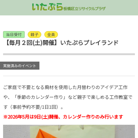
講座・イベント情報
コミュニティ活動
リユース品販売
施設のご案内
不用品の受入
当日受付
親子
全員
屋上
家具の受入
「いたぷらショップ」
講演会
コンポスト
多目的室ご予
【毎月２回(土)開催】いたぷらプレイランド
3階 多目的室/処理ゾーン
衣類・雑貨類の受け入れ
講座／ワークショップ
グリーンカーテン
処理ゾーン見
2階 ラウンジフロア
拠点回収
イベント
実施済みのイベント
1階 リユース品販売
いたぷらプレイランド
ご家庭で不要となる廃材を使用した月替わりのアイデア工作
地下 シャワー/ロッカー室
パネル展
や、「季節のカレンダー作り」など親子で楽しめる工作教室で
す（事前予約不要/1日1回）。
出張講座のご案内
※2026年5月は9日(土)開催、カレンダー作りのみ行います
終了した企画