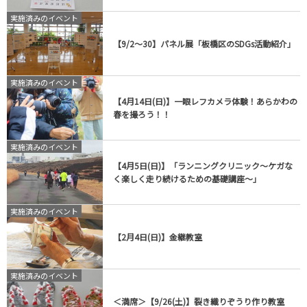
実施済みのイベント
【9/2～30】パネル展「板橋区のSDGs活動紹介」
実施済みのイベント
【4月14日(日)】一眼レフカメラ体験！あらかわの
春を撮ろう！！
実施済みのイベント
【4月5日(日)】「ランニングクリニック～ケガな
く楽しく走り続けるための基礎講座～」
実施済みのイベント
【2月4日(日)】金継教室
実施済みのイベント
＜満席＞【9/26(土)】裂き織りぞうり作り教室