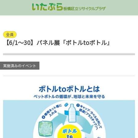
講座・イベント情報
コミュニティ活動
リユース品販売
施設のご案内
不用品の受入
全員
屋上
家具の受入
「いたぷらショップ」
講演会
コンポスト
多目的室ご予
【6/1～30】パネル展「ボトルtoボトル」
3階 多目的室/処理ゾーン
衣類・雑貨類の受け入れ
講座／ワークショップ
グリーンカーテン
処理ゾーン見
2階 ラウンジフロア
拠点回収
イベント
実施済みのイベント
1階 リユース品販売
いたぷらプレイランド
地下 シャワー/ロッカー室
パネル展
出張講座のご案内
終了した企画